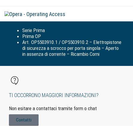
Tog
navi
Serie Prima
Prima OP
Art. OP5503910.1 / OP5503910.2 – Elettropistone
di sicurezza a scrocco per porta singola – Aperto
in assenza di corrente – Ricambio Corni
TI OCCORRONO MAGGIORI INFORMAZIONI?
Non esitare a contattaci tramite form o chat
Contatti