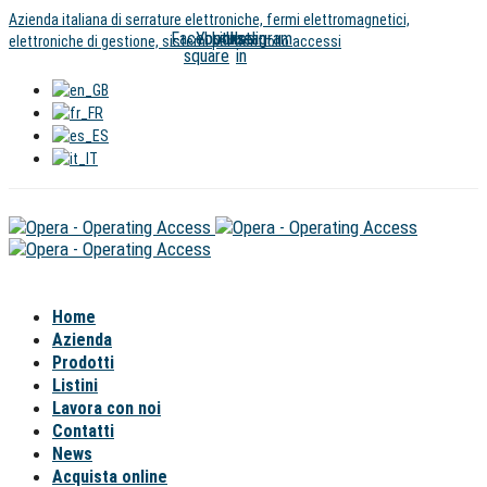
Salta
Vai
Azienda italiana di serrature elettroniche, fermi elettromagnetici,
Facebook-
Youtube
Linkedin-
Instagram
i
al
elettroniche di gestione, sistemi per controllo accessi
square
in
link
contenuto
Home
Azienda
Prodotti
Listini
Lavora con noi
Contatti
News
Acquista online