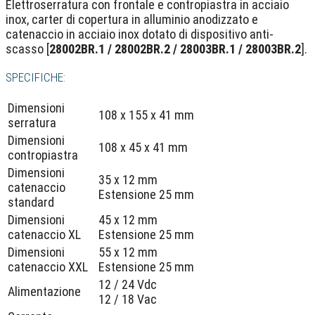
Elettroserratura con frontale e contropiastra in acciaio
inox, carter di copertura in alluminio anodizzato e
catenaccio in acciaio inox dotato di dispositivo anti-
scasso [
28002BR.1 / 28002BR.2 / 28003BR.1 /
28003BR.2
].
SPECIFICHE:
Dimensioni
108 x 155 x 41 mm
serratura
Dimensioni
108 x 45 x 41 mm
contropiastra
Dimensioni
35 x 12 mm
catenaccio
Estensione 25 mm
standard
Dimensioni
45 x 12 mm
catenaccio XL
Estensione 25 mm
Dimensioni
55 x 12 mm
catenaccio XXL
Estensione 25 mm
12 / 24 Vdc
Alimentazione
12 / 18 Vac