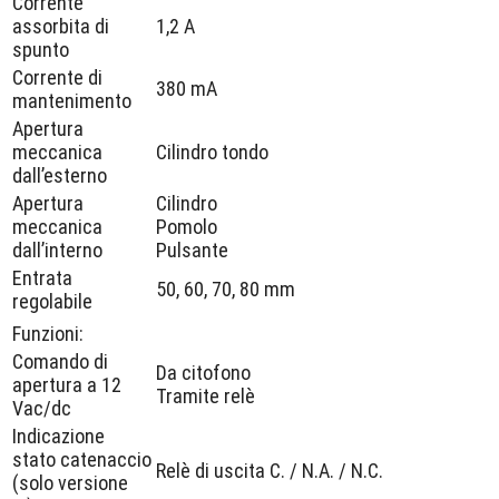
Corrente
assorbita di
1,2 A
spunto
Corrente di
380 mA
mantenimento
Apertura
meccanica
Cilindro tondo
dall’esterno
Apertura
Cilindro
meccanica
Pomolo
dall’interno
Pulsante
Entrata
50, 60, 70, 80 mm
regolabile
Funzioni:
Comando di
Da citofono
apertura a 12
Tramite relè
Vac/dc
Indicazione
stato catenaccio
Relè di uscita C. / N.A. / N.C.
(solo versione