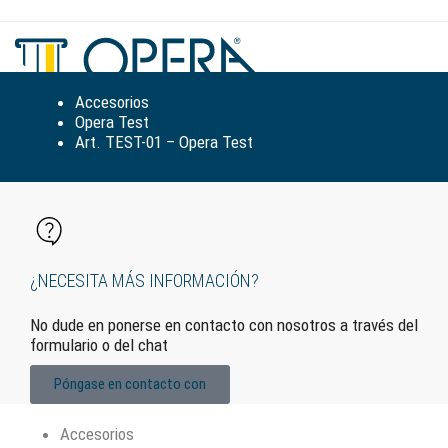
Alte
la
nav
Accesorios
Opera Test
Art. TEST-01 – Opera Test
¿NECESITA MÁS INFORMACIÓN?
No dude en ponerse en contacto con nosotros a través del
formulario o del chat
Póngase en contacto con
Accesorios