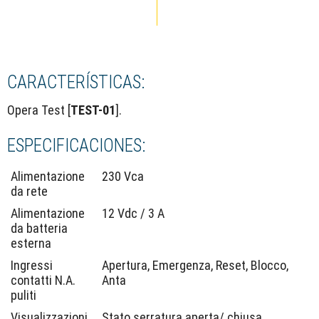
CARACTERÍSTICAS:
Opera Test [
TEST-01
].
ESPECIFICACIONES:
Alimentazione
230 Vca
da rete
Alimentazione
12 Vdc / 3 A
da batteria
esterna
Ingressi
Apertura, Emergenza, Reset, Blocco,
contatti N.A.
Anta
puliti
Visualizzazioni
Stato serratura aperta/ chiusa