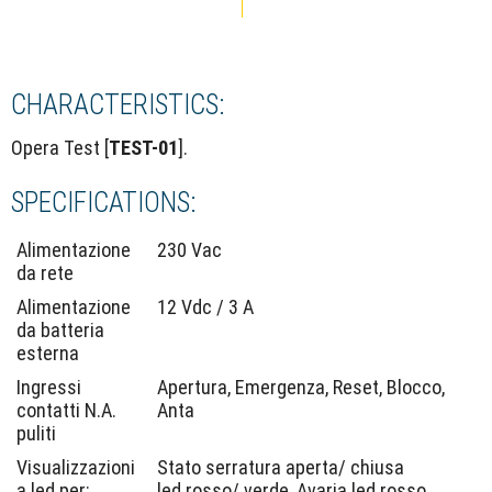
CHARACTERISTICS:
Opera Test [
TEST-01
].
SPECIFICATIONS:
Alimentazione
230 Vac
da rete
Alimentazione
12 Vdc / 3 A
da batteria
esterna
Ingressi
Apertura, Emergenza, Reset, Blocco,
contatti N.A.
Anta
puliti
Visualizzazioni
Stato serratura aperta/ chiusa
a led per:
led rosso/ verde, Avaria led rosso,