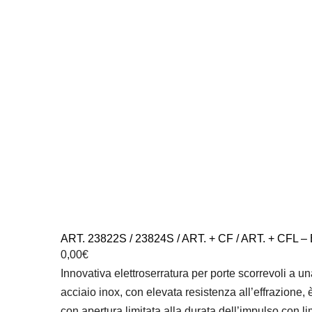
ART. 23822S / 23824S / ART. + CF / ART. + 
0,00
€
Innovativa elettroserratura per porte scorrevoli a u
acciaio inox, con elevata resistenza all’effrazione,
con apertura limitata alla durata dell’impulso con li