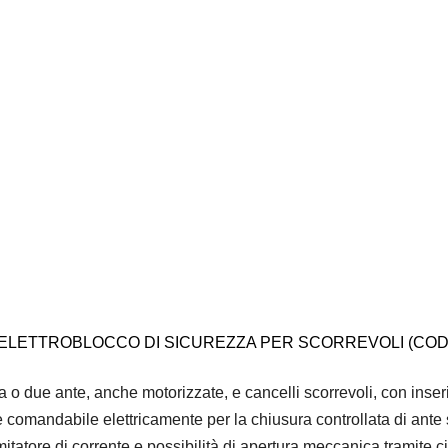
CFL – ELETTROBLOCCO DI SICUREZZA PER SCORREVOLI (CODI
na o due ante, anche motorizzate, e cancelli scorrevoli, con inse
 è comandabile elettricamente per la chiusura controllata di ante
mitatore di corrente e possibilità di apertura meccanica tramite c