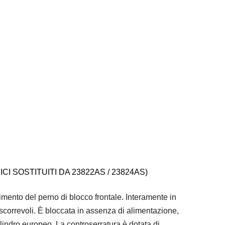
CI SOSTITUITI DA 23822AS / 23824AS)
rimento del perno di blocco frontale. Interamente in
 scorrevoli. È bloccata in assenza di alimentazione,
ilindro europeo. La controserratura è dotata di