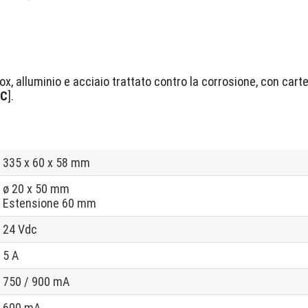
x, alluminio e acciaio trattato contro la corrosione, con carter
LC
].
335 x 60 x 58 mm
ø 20 x 50 mm
Estensione 60 mm
24 Vdc
5 A
750 / 900 mA
600 mA