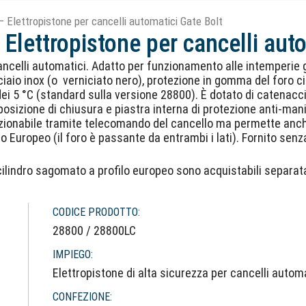
 Elettropistone per cancelli automatici Gate Bolt
Elettropistone per cancelli auto
ancelli automatici. Adatto per funzionamento alle intemperie g
cciaio inox (o verniciato nero), protezione in gomma del foro 
ei 5 °C (standard sulla versione 28800). È dotato di catenaccio
posizione di chiusura e piastra interna di protezione anti-man
azionabile tramite telecomando del cancello ma permette anc
uropeo (il foro è passante da entrambi i lati). Fornito senza 
 cilindro sagomato a profilo europeo sono acquistabili separa
CODICE PRODOTTO:
28800 / 28800LC
IMPIEGO:
Elettropistone di alta sicurezza per cancelli autom
CONFEZIONE: