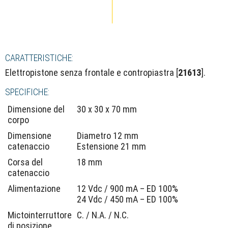
CARATTERISTICHE:
Elettropistone senza frontale e contropiastra [
21613
].
SPECIFICHE:
Dimensione del
30 x 30 x 70 mm
corpo
Dimensione
Diametro 12 mm
catenaccio
Estensione 21 mm
Corsa del
18 mm
catenaccio
Alimentazione
12 Vdc / 900 mA – ED 100%
24 Vdc / 450 mA – ED 100%
Mictointerruttore
C. / N.A. / N.C.
di posizione