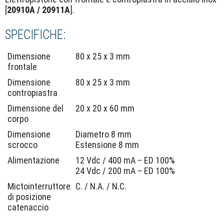
[
20910A / 20911A
].
SPECIFICHE:
Dimensione
80 x 25 x 3 mm
frontale
Dimensione
80 x 25 x 3 mm
contropiastra
Dimensione del
20 x 20 x 60 mm
corpo
Dimensione
Diametro 8 mm
scrocco
Estensione 8 mm
Alimentazione
12 Vdc / 400 mA – ED 100%
24 Vdc / 200 mA – ED 100%
Mictointerruttore
C. / N.A. / N.C.
di posizione
catenaccio