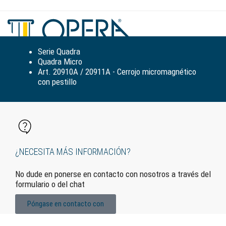
Alte
la
nav
Serie Quadra
Quadra Micro
Art. 20910A / 20911A - Cerrojo micromagnético
con pestillo
¿NECESITA MÁS INFORMACIÓN?
No dude en ponerse en contacto con nosotros a través del
formulario o del chat
Póngase en contacto con