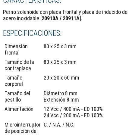
CARACTERÍSTICAS:
Perno solenoide con placa frontal y placa de inducido de
acero inoxidable [
20910A / 20911A
].
ESPECIFICACIONES:
Dimensión
80 x 25 x 3 mm
frontal
Tamaño de la
80 x 25 x 3 mm
contraplaca
Tamaño
20 x 20 x 60 mm
corporal
Tamaño del
Diámetro 8 mm
pestillo
Extensión 8 mm
Alimentación
12 Vcc / 400 mA - ED 100%
24 Vcc / 200 mA - ED 100%
Microinterruptor
C. / N.A. / N.C.
de posición del