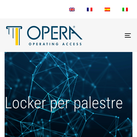
To
nav
Locker per palestre