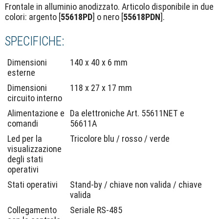
Frontale in alluminio anodizzato. Articolo disponibile in due
colori: argento [
55618PD
] o nero [
55618PDN
].
SPECIFICHE:
Dimensioni
140 x 40 x 6 mm
esterne
Dimensioni
118 x 27 x 17 mm
circuito interno
Alimentazione e
Da elettroniche Art. 55611NET e
comandi
56611A
Led per la
Tricolore blu / rosso / verde
visualizzazione
degli stati
operativi
Stati operativi
Stand-by / chiave non valida / chiave
valida
Collegamento
Seriale RS-485