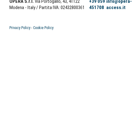
OPERA S.r.l.
Via Portogallo, 43, 41122
+39 059
info@opera-
Modena - Italy
/ Partita IVA: 02432800361
451708
access.it
Privacy Policy
-
Cookie Policy