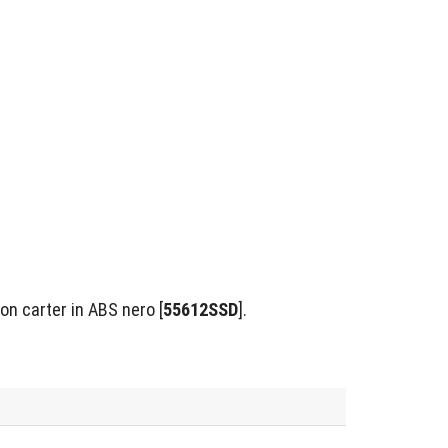
con carter in ABS nero [
55612SSD
].