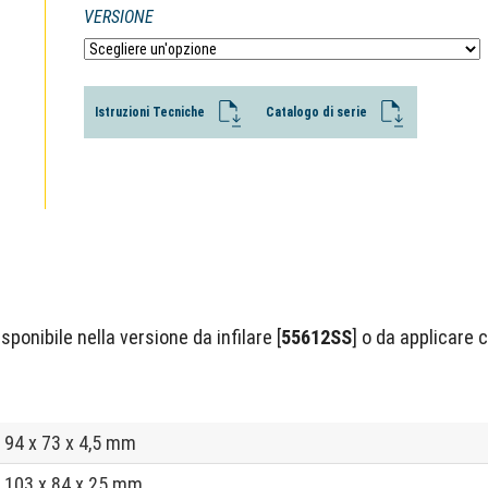
VERSIONE
Istruzioni Tecniche
Catalogo di serie
isponibile nella versione da infilare [
55612SS
] o da applicare 
94 x 73 x 4,5 mm
103 x 84 x 25 mm