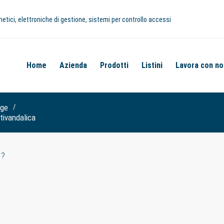
netici, elettroniche di gestione, sistemi per controllo accessi
Home
Azienda
Prodotti
Listini
Lavora con no
dge
tivandalica
I?