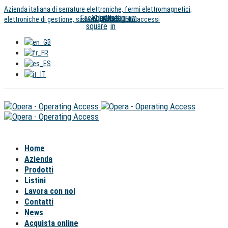
Salta
Vai
Azienda italiana di serrature elettroniche, fermi elettromagnetici,
Facebook-
Youtube
Linkedin-
Instagram
i
al
elettroniche di gestione, sistemi per controllo accessi
square
in
link
contenuto
Home
Azienda
Prodotti
Listini
Lavora con noi
Contatti
News
Acquista online