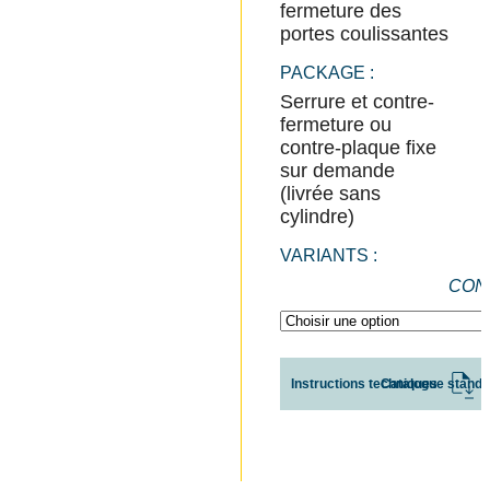
fermeture des
portes coulissantes
PACKAGE :
Serrure et contre-
fermeture ou
contre-plaque fixe
sur demande
(livrée sans
cylindre)
VARIANTS :
CON
Instructions techniques
Catalogue standa