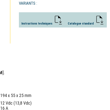
VARIANTS :
Instructions techniques
Catalogue standard
XM
].
194 x 55 x 25 mm
12 Vdc (13,8 Vdc)
16 A