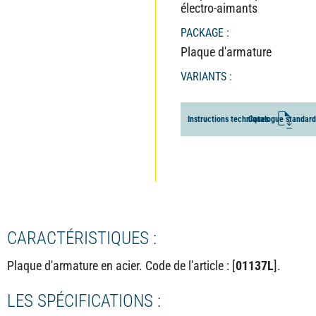
électro-aimants
PACKAGE :
Plaque d'armature
VARIANTS :
ALT
I
n
s
t
r
u
c
t
i
o
n
s
t
e
c
h
n
C
i
q
a
u
t
a
e
l
s
o
g
u
e
s
t
a
n
d
a
r
d
CARACTÉRISTIQUES :
Plaque d'armature en acier. Code de l'article : [
01137L
].
LES SPÉCIFICATIONS :