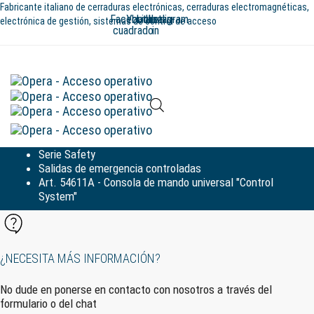
Saltar
Ir
Fabricante italiano de cerraduras electrónicas, cerraduras electromagnéticas,
Facebook-
Youtube
Linkedin-
Instagram
enlaces
al
electrónica de gestión, sistemas de control de acceso
cuadrado
in
contenido
Alte
la
Serie Safety
nav
Salidas de emergencia controladas
Art. 54611A - Consola de mando universal "Control
System"
¿NECESITA MÁS INFORMACIÓN?
No dude en ponerse en contacto con nosotros a través del
formulario o del chat