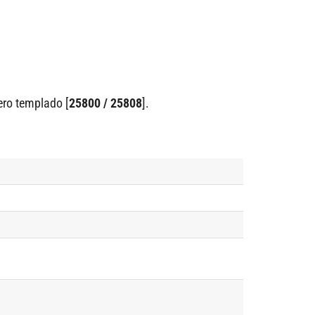
ero templado [
25800 / 25808
].