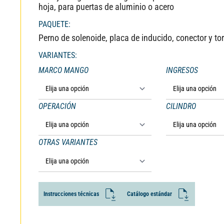
hoja, para puertas de aluminio o acero
PAQUETE:
Perno de solenoide, placa de inducido, conector y torn
VARIANTES:
MARCO MANGO
INGRESOS
OPERACIÓN
CILINDRO
OTRAS VARIANTES
ALTERNATIVE:
I
n
s
t
r
u
c
c
i
o
n
e
s
t
é
c
n
i
c
a
s
C
a
t
á
l
o
g
o
e
s
t
á
n
d
a
r