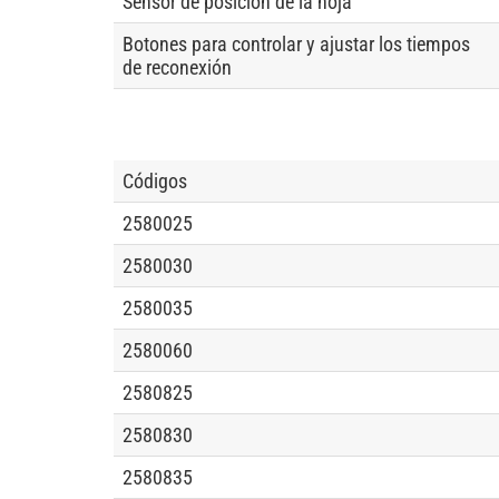
Sensor de posición de la hoja
Botones para controlar y ajustar los tiempos
de reconexión
Códigos
2580025
2580030
2580035
2580060
2580825
2580830
2580835