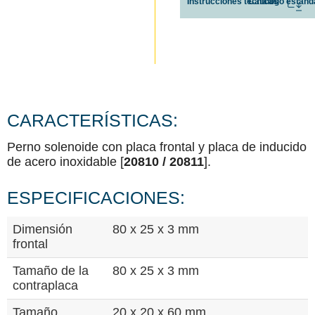
I
n
s
t
r
u
c
c
i
o
n
e
s
t
é
C
c
a
n
t
i
á
c
l
a
o
s
g
o
e
s
t
á
n
d
CARACTERÍSTICAS:
Perno solenoide con placa frontal y placa de inducido
de acero inoxidable [
20810 / 20811
].
ESPECIFICACIONES:
Dimensión
80 x 25 x 3 mm
frontal
Tamaño de la
80 x 25 x 3 mm
contraplaca
Tamaño
20 x 20 x 60 mm