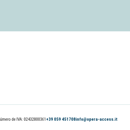
úmero de IVA: 02432800361
+39 059 451708
info@opera-access.it