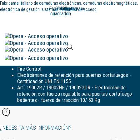
Saltar
Ir
Fabricante italiano de cerraduras electrónicas, cerraduras electromagnéticas,
Facebook-
Youtube
Linkedin-
Instagram
enlaces
al
electrónica de gestión, sistemas de control de acceso
cuadrado
in
contenido
Alte
la
Fire Control
nav
Electroimanes de retención para puertas cortafuegos -
Certificación UNI EN 1155
Art. 19002R / 19002NR / 19002GDR - Electroimán de
retención con fuerza regulable para puertas cortafuego
batientes - fuerza de tracción 10/ 50 Kg
¿NECESITA MÁS INFORMACIÓN?